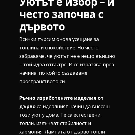
Уютът е избор – и
често започва с
дървото
Всички търсим онова усещане за
топлина и спокойствие. Но често
забравяме, че уютът не е нещо външно
– той идва отвътре. И се изразява през
начина, по който създаваме
пространството си.
Ръчно изработените изделия от
дърво
са идеалният начин да внесеш
този уют у дома. Те са естествени,
топли, излъчват стабилност и
хармония. Лампата от дърво топли