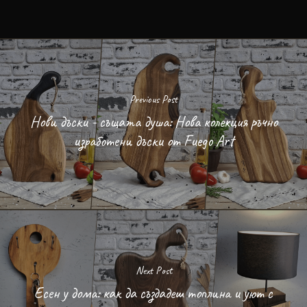
Previous Post
Нови дъски - същата душа: Нова колекция ръчно
изработени дъски от Fuego Art
Next Post
Есен у дома: как да създадеш топлина и уют с