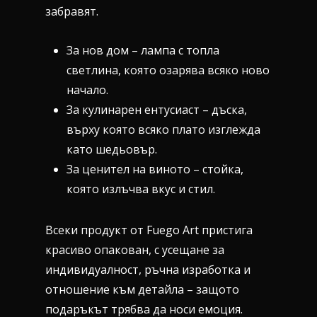
забравят.
За нов дом – лампа с топла
светлина, която озарява всяко ново
начало.
За кулинарен ентусиаст – дъска,
върху която всяко плато изглежда
като шедьовър.
За ценител на виното – стойка,
която излъчва вкус и стил.
Всеки продукт от Fuego Art пристига
красиво опакован, с усещане за
индивидуалност, ръчна изработка и
отношение към детайла – защото
подаръкът трябва да носи емоция.