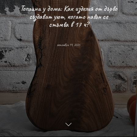
Топлина у дома: Как изделия от дърво
създават уют, когато навън се
стъмва в 17 ч?
октомври 14, 2025