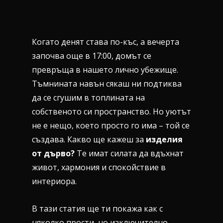
Когато денят става по-къс, а вечерта
започва още в 17:00, домът се
превръща в нашето лично убежище.
Тъмнината навън сякаш ни подтиква
да се сгушим в топлината на
собственото си пространство. Но уютът
не е нещо, което просто го има – той се
създава. Какво ще кажеш за
изделия
от дърво?
Те имат силата да вдъхнат
живот, хармония и спокойствие в
интериора.
В тази статия ще ти покажа как с
няколко прости, но изключително