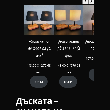
Нощна лампа
Нощна лампа
Настолна ламп
NL2501-02 (2
NL2501-01 (2
L2409-10
броя)
броя)
107,50
€
(210.25
143,00
€
(279.68
143,00
€
(279.68
лв.)
лв.)
лв.)
КУПИ
КУПИ
КУПИ
Дъската –