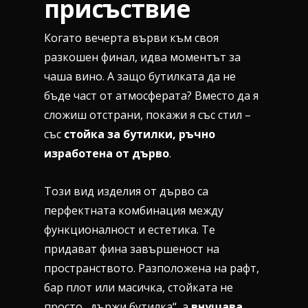
присъствие
Когато вечерта върви към своя
разкошен финал, идва моментът за
чаша вино. А защо бутилката да не
бъде част от атмосферата? Вместо да я
сложиш отстрани, покажи я със стил –
със
стойка за бутилки, ръчно
изработена от дърво
.
Този вид изделия от дърво са
перфектната комбинация между
функционалност и естетика. Те
придават фина завършеност на
пространството. Разположена на рафт,
бар плот или масичка, стойката не
просто „държи бутилка“, а
внушава