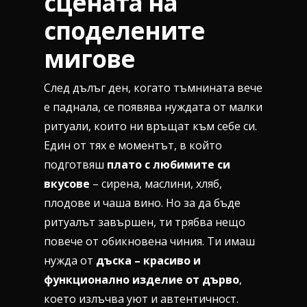
сцената на
споделените
мигове
След дълъг ден, когато тъмнината вече
е паднала, се появява нуждата от малки
ритуали, които ни връщат към себе си.
Един от тях е моментът, в който
подготвяш
плато с любимите си
вкусове
– сирена, маслини, хляб,
плодове и чаша вино. Но за да бъде
ритуалът завършен, ти трябва нещо
повече от обикновена чиния. Ти имаш
нужда от
дъска – красиво и
функционално изделие от дърво
,
което излъчва уют и автентичност.