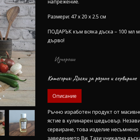
напрежение.
Размери: 47 х 20 х 2.5 см
ПОДАРЪК към всяка дъска – 100 мл м
дърво!
Изчерпан
Категория:
Дъски за рязане и сервиране
Описание
Ръчно изработен продукт от масивн
ястие в кулинарен шедьовър. Незави
сервиране, това изделие несъмнено
заведението Ви. Тази уникална дъска