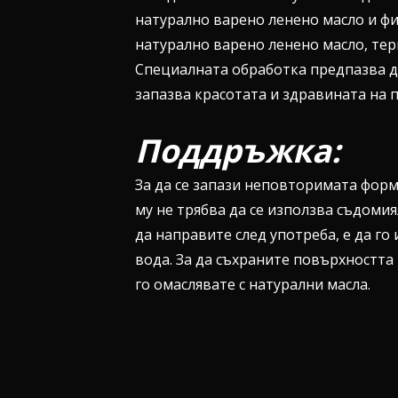
натурално варено ленено масло и ф
натурално варено ленено масло, тер
Специалната обработка предпазва дъ
запазва красотата и здравината на 
Поддръжка:
За да се запази неповторимата форм
му не трябва да се използва съдоми
да направите след употреба, е да го
вода. За да съхраните повърхността
го омаслявате с натурални масла.