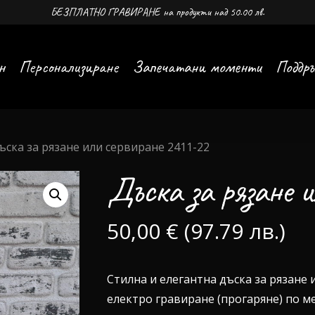
БЕЗПЛАТНО ГРАВИРАНЕ на продукти над 50.00 лв.
н
Персонализиране
Запечатани моменти
Поддр
ъска за рязане или сервиране 2411-22
Дъска за рязане 
50,00
€
(97.79 лв.)
Стилна и елегантна дъска за рязане 
електро гравиране (прогаряне) по м