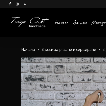
Skip
facebook
instagram
phone
to
main
Начало
За нас
Магази
content
Начало
Дъски за рязане и сервиране
Д