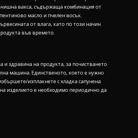
инишна вакса, съдържаща комбинация от
пентиново масло и пчелен восък.
рвесината от влага, като по този начин
продукта във времето.
а и здравина на продукта, за почистването
ялна машина. Единственото, което е нужно
 избършете/изплакнете с хладка сапунена
 на изделието е необходимо периодично да