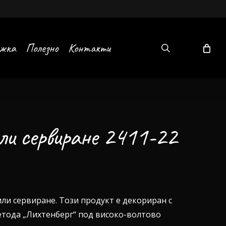
search
ъжка
Полезно
Контакти
или сервиране 2411-22
или сервиране. Този продукт е декориран с
етода „Лихтенберг“ под високо-волтово