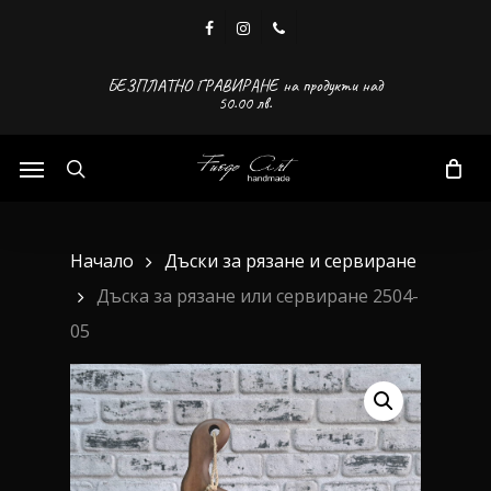
Skip
facebook
instagram
phone
to
main
БЕЗПЛАТНО ГРАВИРАНЕ на продукти над
50.00 лв.
content
Menu
search
Начало
Дъски за рязане и сервиране
Дъска за рязане или сервиране 2504-
05