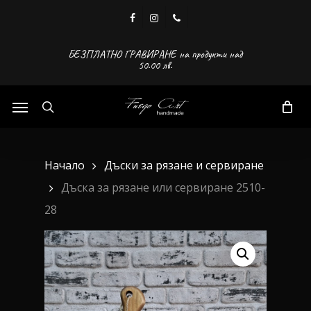
Skip
facebook
instagram
phone
to
main
БЕЗПЛАТНО ГРАВИРАНЕ на продукти над
50.00 лв.
content
Menu
search
Начало
Дъски за рязане и сервиране
Дъска за рязане или сервиране 2510-
28