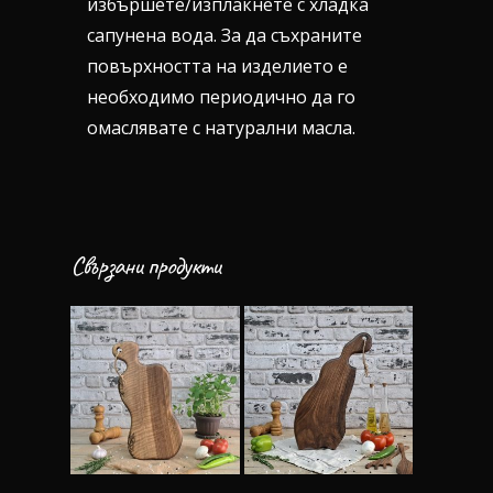
избършете/изплакнете с хладка
сапунена вода. За да съхраните
повърхността на изделието е
необходимо периодично да го
омаслявате с натурални масла.
Свързани продукти