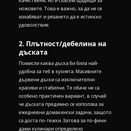
качествени, но и съвсем щадящи за
ножовете. Това е важно, за да не се
изхабяват и рязането да е истинско
удоволствие.
2. Плътност/дебелина на
дъската
Помисли каква дъска би била най-
удобна за теб в кухнята. Масивните
дървени дъски са изключително
красиви и стабилни. Те обаче не са
особено практичен вариант, в случай
че дъската предимно се използва за
ежедневни домакински задачи, защото
са доста по-тежки. Затова за по-фини
дами кулинари определено