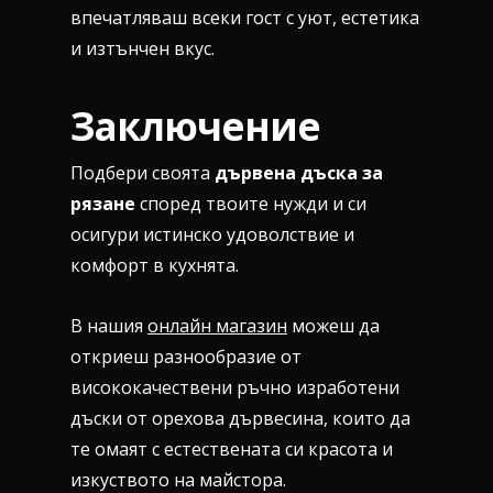
впечатляваш всеки гост с уют, естетика
и изтънчен вкус.
Заключение
Подбери своята
дървена дъска за
рязане
според твоите нужди и си
осигури истинско удоволствие и
комфорт в кухнята.
В нашия
онлайн магазин
можеш да
откриеш разнообразие от
висококачествени ръчно изработени
дъски от орехова дървесина, които да
те омаят с естествената си красота и
изкуството на майстора.