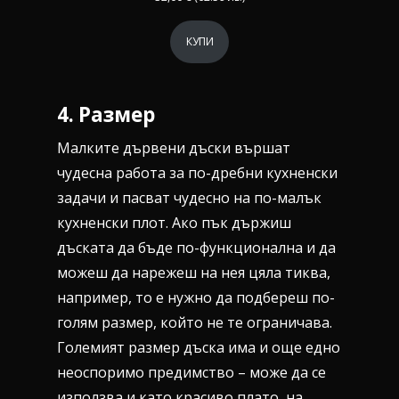
КУПИ
4.
Размер
Малките дървени дъски вършат
чудесна работа за по-дребни кухненски
задачи и пасват чудесно на по-малък
кухненски плот. Ако пък държиш
дъската да бъде по-функционална и да
можеш да нарежеш на нея цяла тиква,
например, то е нужно да подбереш по-
голям размер, който не те ограничава.
Големият размер дъска има и още едно
неоспоримо предимство – може да се
използва и като красиво плато, на