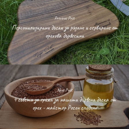
Previous Post
Персонализирани дъски за рязане и сервиране от
орехова дървесина
Next Post
4 съвета за грижа за нашата дървена дъска от
орех - майстор Росен споделя