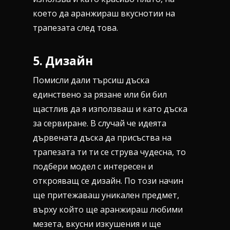
което да аранжираш вкуснотии на
трапезата след това.
5.
Дизайн
Помисли дали търсиш дъска
единствено за рязане или би бил
щастлив да я използваш и като дъска
за сервиране. В случай че идеята
дървената дъска да присъства на
трапезата ти ти се струва чудесна, то
подбери модел с интересен и
открояващ се дизайн. По този начин
ще притежаваш уникален предмет,
върху който ще аранжираш любими
мезета, вкусни изкушения и ще