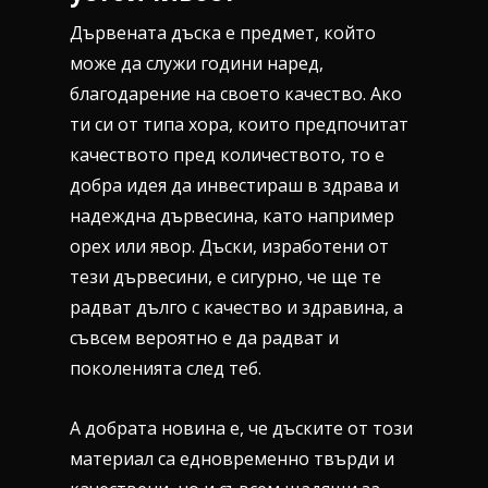
Дървената дъска е предмет, който
може да служи години наред,
благодарение на своето качество. Ако
ти си от типа хора, които предпочитат
качеството пред количеството, то е
добра идея да инвестираш в здрава и
надеждна дървесина, като например
орех или явор. Дъски, изработени от
тези дървесини, е сигурно, че ще те
радват дълго с качество и здравина, а
съвсем вероятно е да радват и
поколенията след теб.
А добрата новина е, че дъските от този
материал са едновременно твърди и