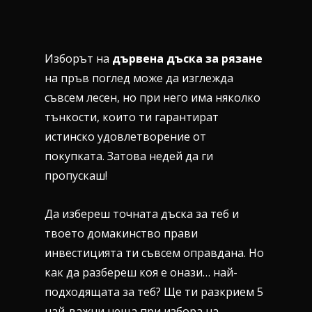
Изборът на
дървена дъска за рязане
на пръв поглед може да изглежда
съвсем лесен, но при него има няколко
тънкости, които ти гарантират
истинско удовлетворение от
покупката. Затова недей да ги
пропускаш!
Да избереш точната дъска за теб и
твоето домакинство прави
инвестицията ти съвсем оправдана. Но
как да разбереш коя е онази… най-
подходящата за теб? Ще ти разкрием 5
най-важни неща при избора на