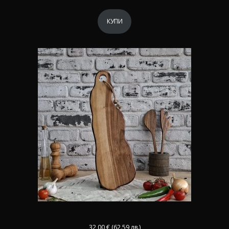
КУПИ
32,00
€
(62.59 лв.)